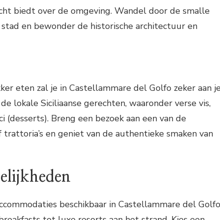
zicht biedt over de omgeving. Wandel door de smalle
 stad en bewonder de historische architectuur en
kker eten zal je in Castellammare del Golfo zeker aan j
de lokale Siciliaanse gerechten, waaronder verse vis,
lci (desserts). Breng een bezoek aan een van de
of trattoria’s en geniet van de authentieke smaken van
elijkheden
 accommodaties beschikbaar in Castellammare del Golfo
breakfasts tot luxe resorts aan het strand. Kies een