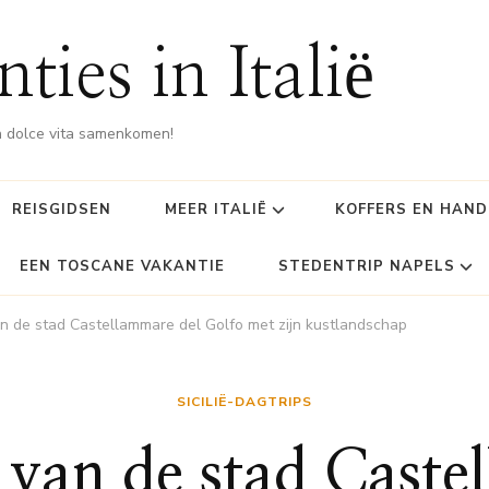
ties in Italië
 dolce vita samenkomen!
REISGIDSEN
MEER ITALIË
KOFFERS EN HAN
EEN TOSCANE VAKANTIE
STEDENTRIP NAPELS
n de stad Castellammare del Golfo met zijn kustlandschap
SICILIË-DAGTRIPS
van de stad Caste