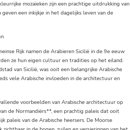
leurrijke mozaïeken zijn een prachtige uitdrukking van
geven een inkijkje in het dagelijks leven van de
en
einse Rijk namen de Arabieren Sicilië in de 9e eeuw
den ze hun eigen cultuur en tradities op het eiland.
stad van Sicilië, was ooit een belangrijke Arabische
eds vele Arabische invloeden in de architectuur en
allende voorbeelden van Arabische architectuur op
s van de Normandiërs**, een prachtig paleis dat ooit
lijk paleis van de Arabische heersers. De Moorse
jk zichtbaar in de bogen, zuilen en versieringen van het