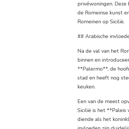
privéwoningen. Deze k
de Romeinse kunst en 
Romeinen op Sicilië.
## Arabische invloed
Na de val van het Rom
binnen en introduceer
**Palermo**, de hoofd
stad en heeft nog ste
keuken.
Een van de meest opv
Sicilië is het **Palei
diende als het konink
invloeden zijn duideli