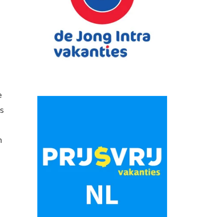
e
s
n