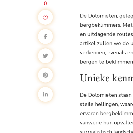
0
De Dolomieten, gelege
bergbeklimmers. Met 
en uitdagende routes t
artikel zullen we de
verkennen, evenals en
bergen te beklimmen
Unieke kenm
De Dolomieten staan 
steile hellingen, waa
ervaren bergbeklimme
vanwege hun opvallen
surrealistisch landsc