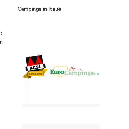
Campings in Italië
it
en