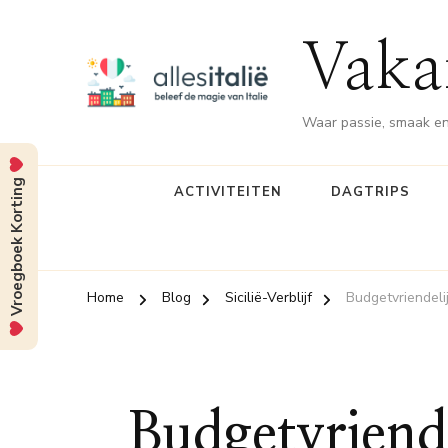
Vakan
Waar passie, smaak en
Vroegboek Korting
ACTIVITEITEN
DAGTRIPS
Home
Blog
Sicilië-Verblijf
Budgetvriendeli
Budgetvriende