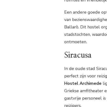
Een andere goede opt
van bezienswaardighe
Ballarò. Dit hostel or
stadstochten, waardoo
ontmoeten.
Siracusa
In de oude stad Siracu
perfect zijn voor reiz
Hostel Archimede
li
Griekse amfitheater e
gastvrije personeel 
reizigers.