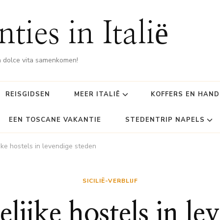
ties in Italië
 dolce vita samenkomen!
REISGIDSEN
MEER ITALIË
KOFFERS EN HAN
EEN TOSCANE VAKANTIE
STEDENTRIP NAPELS
jke hostels in levendige steden
SICILIË-VERBLIJF
lijke hostels in le