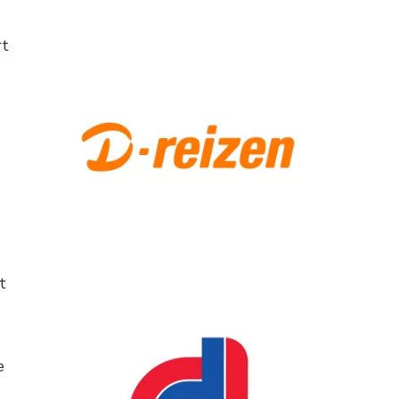
rt
t
e