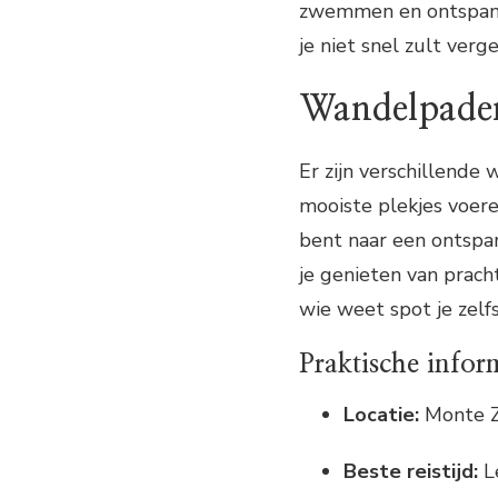
zwemmen en ontspanne
je niet snel zult verg
Wandelpaden
Er zijn verschillend
mooiste plekjes voere
bent naar een ontspa
je genieten van prach
wie weet spot je zelf
Praktische infor
Locatie:
Monte Zi
Beste reistijd:
Le