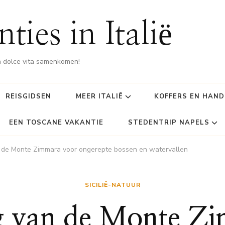
ties in Italië
 dolce vita samenkomen!
REISGIDSEN
MEER ITALIË
KOFFERS EN HAN
EEN TOSCANE VAKANTIE
STEDENTRIP NAPELS
 de Monte Zimmara voor ongerepte bossen en watervallen
SICILIË-NATUUR
 van de Monte Z