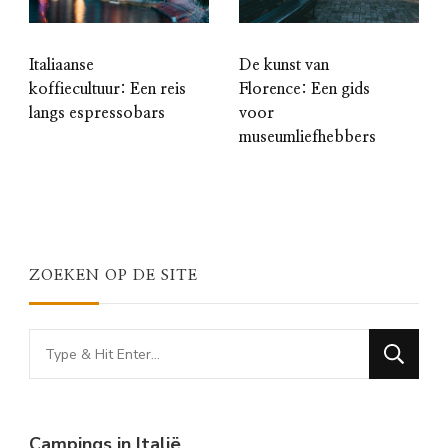
Italiaanse
De kunst van
koffiecultuur: Een reis
Florence: Een gids
langs espressobars
voor
museumliefhebbers
ZOEKEN OP DE SITE
Looking
for
Something?
Campings in Italië