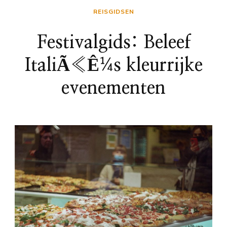
REISGIDSEN
Festivalgids: Beleef
ItaliÃ«Ê¼s kleurrijke
evenementen