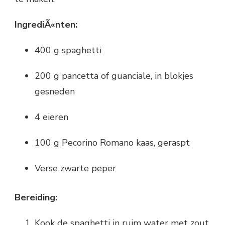
IngrediÃ«nten:
400 g spaghetti
200 g pancetta of guanciale, in blokjes
gesneden
4 eieren
100 g Pecorino Romano kaas, geraspt
Verse zwarte peper
Bereiding:
Kook de spaghetti in ruim water met zout