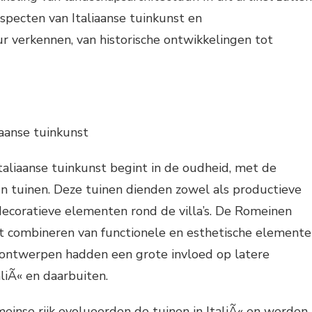
specten van Italiaanse tuinkunst en
r verkennen, van historische ontwikkelingen tot
iaanse tuinkunst
taliaanse tuinkunst begint in de oudheid, met de
un tuinen. Deze tuinen dienden zowel als productieve
decoratieve elementen rond de villa’s. De Romeinen
t combineren van functionele en esthetische element
n ontwerpen hadden een grote invloed op latere
aliÃ« en daarbuiten.
einse rijk evolueerden de tuinen in ItaliÃ« en werden