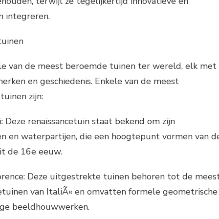
houden, terwijl ze tegelijkertijd innovatieve en
 integreren.
tuinen
ele van de meest beroemde tuinen ter wereld, elk met
merken en geschiedenis. Enkele van de meest
tuinen zijn:
oli: Deze renaissancetuin staat bekend om zijn
nen en waterpartijen, die een hoogtepunt vormen van d
uit de 16e eeuw.
lorence: Deze uitgestrekte tuinen behoren tot de mees
tuinen van ItaliÃ« en omvatten formele geometrische
ige beeldhouwwerken.