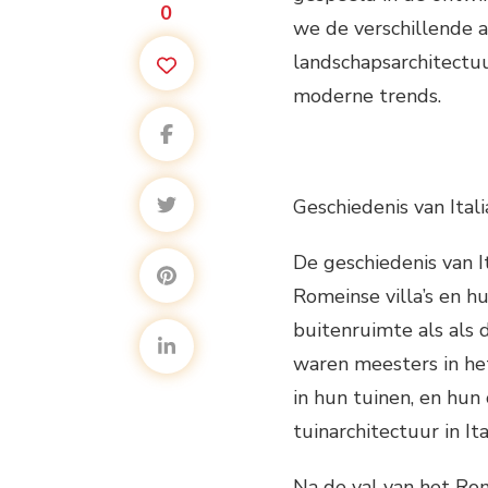
0
we de verschillende a
landschapsarchitectuu
moderne trends.
Geschiedenis van Ital
De geschiedenis van I
Romeinse villa’s en h
buitenruimte als als 
waren meesters in he
in hun tuinen, en hu
tuinarchitectuur in It
Na de val van het Rom