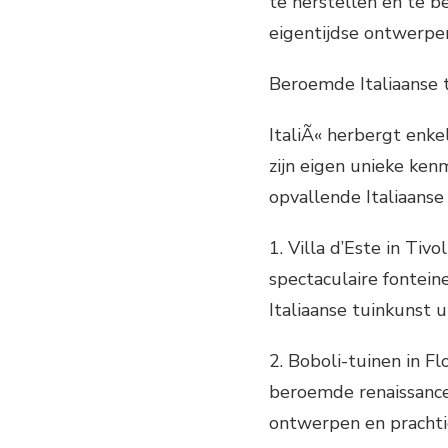
te herstellen en te be
eigentijdse ontwerpen
Beroemde Italiaanse 
ItaliÃ« herbergt enk
zijn eigen unieke ken
opvallende Italiaanse 
1. Villa d’Este in Tiv
spectaculaire fontei
Italiaanse tuinkunst 
2. Boboli-tuinen in F
beroemde renaissance
ontwerpen en pracht